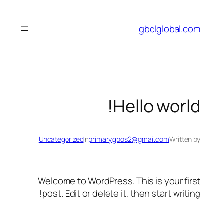
تخطى
إلى
gbclglobal.com
المحتوى
Hello world!
Uncategorized
in
primary.gbos2@gmail.com
Written by
Welcome to WordPress. This is your first
post. Edit or delete it, then start writing!